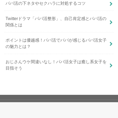
パパ活の下ネタやセクハラに対処するコツ
Twitterドラマ「パパ活整形」、自己肯定感とパパ活の
関係とは
ポイントは優越感！パパ活でパパが感じるパパ活女子
の魅力とは？
おじさんウケ間違いなし！パパ活女子は癒し系女子を
目指そう
パパ活講座
初心者向け講座
その他
利用規約
プライバシーポリシー
運営者情報
お問い合わせ