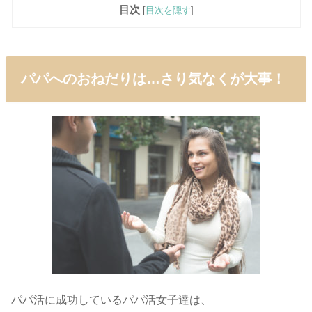
目次
[
目次を隠す
]
パパへのおねだりは…さり気なくが大事！
パパ活に成功しているパパ活女子達は、